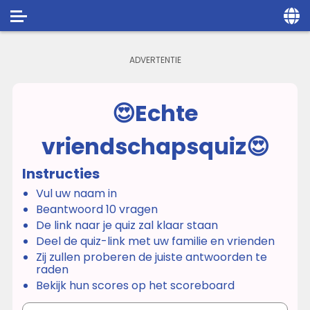
Home
Social
😍Echte
Privacy
vriendschapsquiz😍
FAQ's
Terms & Conditions
Instructies
Vul uw naam in
About us
Beantwoord 10 vragen
De link naar je quiz zal klaar staan
Contact us
Deel de quiz-link met uw familie en vrienden
Zij zullen proberen de juiste antwoorden te
raden
Bekijk hun scores op het scoreboard